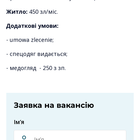
Житло:
450 зл/міс.
Додаткові умови:
- umowa zlecenie;
- спецодяг видається;
- медогляд - 250 з зп.
Заявка на вакансію
Ім’я