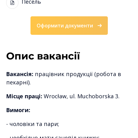
Песель
Оформити документи
Опис вакансії
Вакансія:
працівник продукції (робота в
пекарні).
Місце праці:
Wrocław, ul. Muchoborska 3.
Вимоги:
- чоловіки та пари;
- необхідно мати санепід книжку;