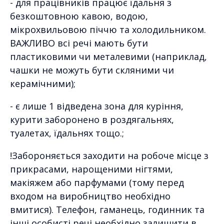
- для працівників працює їдальня з
безкоштовною кавою, водою,
мікрохвильовою піччю та холодильником.
ВАЖЛИВО всі речі мають бути
пластиковими чи металевими (наприклад,
чашки не можуть бути скляними чи
керамічними);
- є лише 1 відведена зона для куріння,
курити заборонено в роздягальнях,
туалетах, їдальнях тощо.;
!Забороняється заходити на робоче місце з
прикрасами, нарощеними нігтями,
макіяжем або парфумами (тому перед
входом на виробництво необхідно
вмитися). Телефон, гаманець, годинник та
інші особисті речі необхідно залишити в