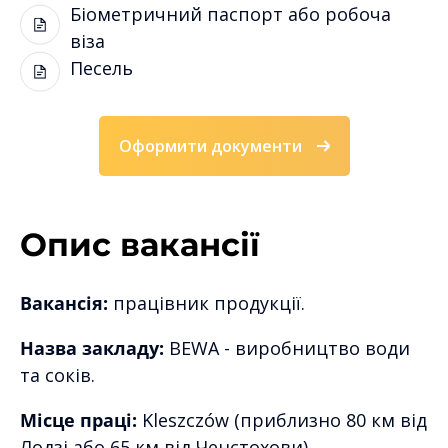
Біометричний паспорт або робоча
віза
Песель
Оформити документи
Опис вакансії
Вакансія:
працівник продукції.
Назва закладу:
BEWA - виробництво води
та соків.
Місце праці:
Kleszczów (приблизно 80 км від
Лодзі або 65 км від Ченстохови).