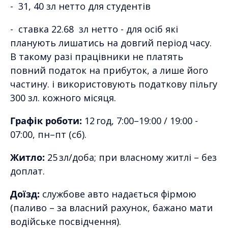
- 31, 40 зл нетто для студентів
- ставка 22.68 зл нетто - для осіб які
планують лишатись на довгий період часу.
В такому разі працівники не платять
повний податок на прибуток, а лише його
частину. і використовують податкову пільгу
300 зл. кожного місяця.
Графік роботи:
12 год, 7:00–19:00 / 19:00 -
07:00, пн–пт (сб).
Житло:
25 зл/доба; при власному житлі – без
доплат.
Доїзд:
службове авто надається фірмою
(паливо – за власний рахунок, бажано мати
водійське посвідчення).