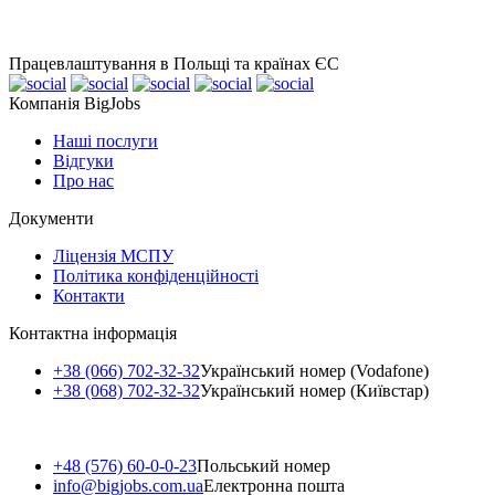
Працевлаштування в Польщі та країнах ЄС
Компанія BigJobs
Наші послуги
Відгуки
Про нас
Документи
Ліцензія МСПУ
Політика конфіденційності
Контакти
Контактна інформація
+38 (066) 702-32-32
Український номер (Vodafone)
+38 (068) 702-32-32
Український номер (Київстар)
+48 (576) 60-0-0-23
Польський номер
info@bigjobs.com.ua
Електронна пошта