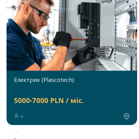
Електрик (Plascotech)
5000-7000 PLN / міс.
Ч