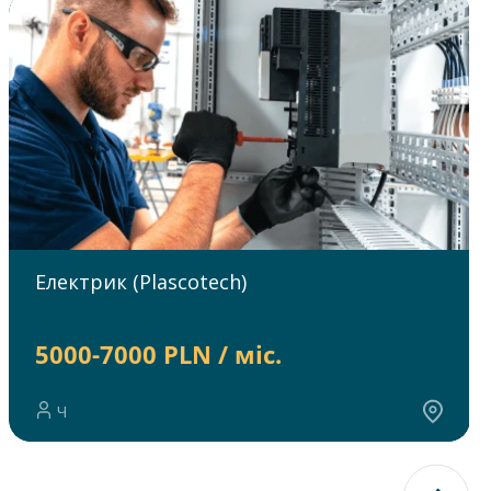
Електрик (Plascotech)
5000-7000 PLN / міс.
Ч