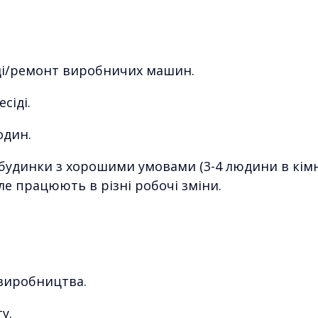
ді/ремонт виробничих машин.
сіді.
один.
 будинки з хорошими умовами (3-4 людини в кімн
ле працюють в різні робочі зміни.
ї виробництва.
у.