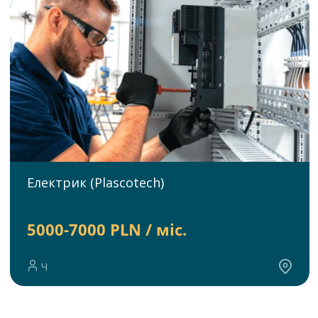
Електрик (Plascotech)
5000-7000 PLN / міс.
Ч